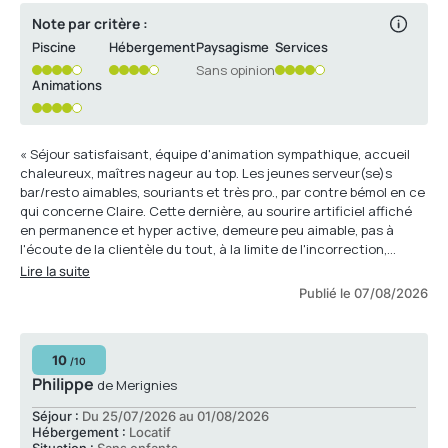
Note par critère :
Piscine
Hébergement
Paysagisme
Services
Sans opinion
Animations
« Séjour satisfaisant, équipe d'animation sympathique, accueil
chaleureux, maîtres nageur au top. Les jeunes serveur(se)s
bar/resto aimables, souriants et très pro., par contre bémol en ce
qui concerne Claire. Cette dernière, au sourire artificiel affiché
en permanence et hyper active, demeure peu aimable, pas à
l'écoute de la clientèle du tout, à la limite de l'incorrection,
nettoie la table alors qu'installés depuis 1/4 d'h vous n'avez pas
Lire la suite
fini votre consommation... Impossibilité de retenir une table pour
Publié le 07/08/2026
un repas à thème alors que vous êtes respectueux de l'horaire
d'inscription requis...réponse sèche et sans retour, plus de table
pour 6, ne cherche même pas si une solution serait possible.
10
Cerise sur le gâteau, à 17h 15, vend 2 crêpes sous votre nez et
/10
sans gêne vous rétorque alors que vous souhaitez en
Philippe
de Merignies
commander, plus de crêpe !! Il serait si facile de répréparer de la
Séjour :
Du 25/07/2026 au 01/08/2026
pâte â crêpes ...dans un établissement de cette ampleur, ouvert
Hébergement :
Locatif
en soirée, les crêpes se seraient bien vendues. Ben non ! le temps