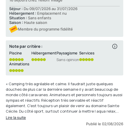
16 séjours chez Yelloh! Village
Séjour :
Du 09/07/2026 au 31/07/2026
Hébergement :
Emplacement nu
Situation :
Sans enfants
Saison :
Haute saison
Membre du programme fidélité
Note par critère :
Piscine
Hébergement
Paysagisme
Services
Sans opinion
Animations
« Camping très agréable et calme. Il faudrait juste quelques
douches de plus car la dernière semaine il y avait beaucoup de
monde côté caravanes. Animateurs et personnels toujours aussi
sympas et réactifs. Réception très serviable et réactif
également. C'est toujours un plaisir de venir au domaine Sainte
Cécile. Du côté sport, surtout continuer à mettre l aqua relax,
cest génial 😀. Bon travail à vous. »
Lire la suite
Publié le 02/08/2026