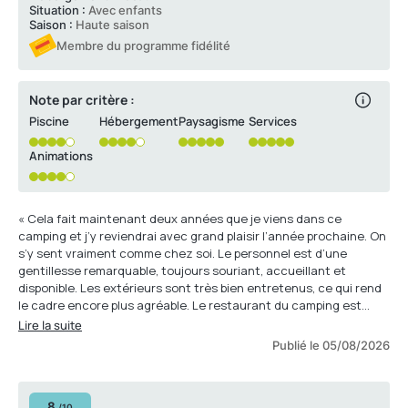
Situation :
Avec enfants
Saison :
Haute saison
Membre du programme fidélité
Note par critère :
Piscine
Hébergement
Paysagisme
Services
Animations
« Cela fait maintenant deux années que je viens dans ce
camping et j’y reviendrai avec grand plaisir l’année prochaine. On
s’y sent vraiment comme chez soi. Le personnel est d’une
gentillesse remarquable, toujours souriant, accueillant et
disponible. Les extérieurs sont très bien entretenus, ce qui rend
le cadre encore plus agréable. Le restaurant du camping est
excellent, avec une équipe tout aussi sympathique. Mon seul
Lire la suite
petit bémol concerne la piscine, que je trouve un peu plus froide
Publié le 05/08/2026
d’année en année. Cela n’enlève cependant rien au plaisir de
séjourner ici. Un camping que je recommande sans hésiter pour
l’accueil, la qualité des services et l’ambiance chaleureuse »
8
/10