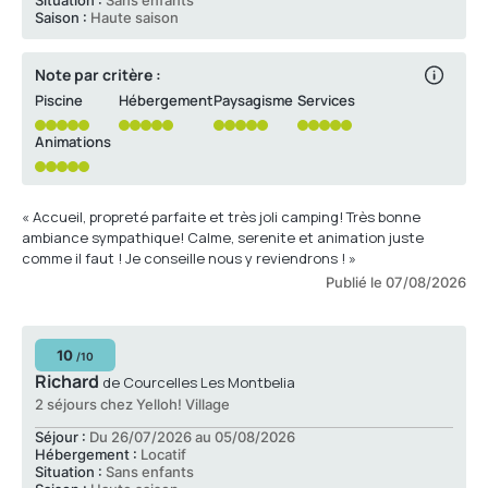
Situation :
Sans enfants
du goûter est limité au yellowh village !!... »
Saison :
Haute saison
Note par critère :
Piscine
Hébergement
Paysagisme
Services
Animations
« Accueil, propreté parfaite et très joli camping! Très bonne
ambiance sympathique! Calme, serenite et animation juste
comme il faut ! Je conseille nous y reviendrons ! »
Publié le 07/08/2026
10
/10
Richard
de Courcelles Les Montbelia
2 séjours chez Yelloh! Village
Séjour :
Du 26/07/2026 au 05/08/2026
Hébergement :
Locatif
Situation :
Sans enfants