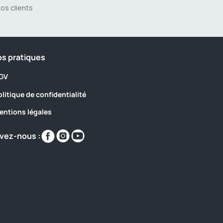
os clients
os pratiques
GV
olitique de confidentialité
entions légales
Retrouvez-
Retrouvez-
Retrouvez-
vez-nous :
nous
nous
nous
sur
sur
sur
https://www.facebook.com/domainesaintecec
https://www.instagram.com/domaine_sai
https://www.youtube.com/@yellohvil