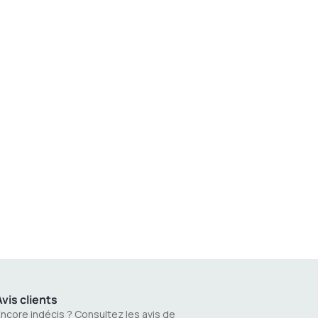
vis clients
ncore indécis ? Consultez les avis de