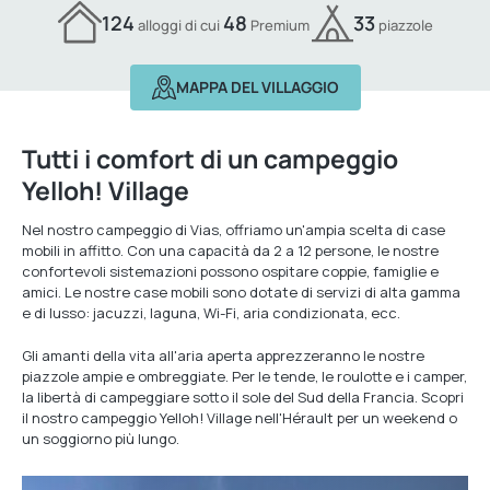
124
48
33
alloggi di cui
Premium
piazzole
MAPPA DEL VILLAGGIO
Tutti i comfort di un campeggio
Yelloh! Village
Nel nostro campeggio di Vias, offriamo un'ampia scelta di case
mobili in affitto. Con una capacità da 2 a 12 persone, le nostre
confortevoli sistemazioni possono ospitare coppie, famiglie e
amici. Le nostre case mobili sono dotate di servizi di alta gamma
e di lusso: jacuzzi, laguna, Wi-Fi, aria condizionata, ecc.
Gli amanti della vita all'aria aperta apprezzeranno le nostre
piazzole ampie e ombreggiate. Per le tende, le roulotte e i camper,
la libertà di campeggiare sotto il sole del Sud della Francia. Scopri
il nostro campeggio Yelloh! Village nell'Hérault per un weekend o
un soggiorno più lungo.
Scopri