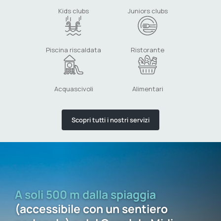
Kids clubs
Juniors clubs
Piscina riscaldata
Ristorante
Acquascivoli
Alimentari
Scopri tutti i nostri servizi
A soli 500 m dalla spiaggia
(accessibile con un sentiero