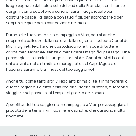
luogo bagnato dal caldo sole del sud della Francia, con il canto
dei grilli come sottofondo sonoro: sarà il luogo ideale per
costruire castelli di sabbia con i tuoi figli, per abbronzare o per
scoprire le gioie della balneazione nel mare!
Durante le tue vacanze in campeggio a Vias, potrai anche
scoprire le bellezze della natura della regione, il celebre Canal du
Midi, i vigneti, le città che custodiscono le tracce di tutte le
civiltà mediterranee, senza dimenticare i magnifici paesaggi. Una
passeggiata in famiglia lungo gli argini del Canal du Midi bordati
dai platani o nelle stradine ombreggiate del Cap d’Agde e di
Pézenas saranno tra i must del tuo soggiorno!
Anche tu, come tanti altri villeggianti prima di te, t’innamorerai di
questa regione. Le città della regione, ricche di storia, ti faranno
viaggiare nel passato, ai tempi dei greci o dei romani.
Approfitta del tuo soggiorno in campeggio a Vias per assaggiare i
prodotti della terra, i vini locali e le ostriche, che qui sono molto
rinomate!