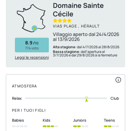
Domaine Sainte
Cécile
VIAS PLAGE , HÉRAULT
Villaggio aperto dal 24/4/2026
al 13/9/2026
8.9
/
10
Alta stagione
: dal 4/7/2026 al 28/8/2026
774 voto
Bassa stagione
: dall'apertura al
3/7/2026 e dal 29/8/2026 à la fermeture
Leggi le recensioni
ATMOSFERA
Relax
Club
PER I TUOI FIGLI
babies
kids
juniors
teens