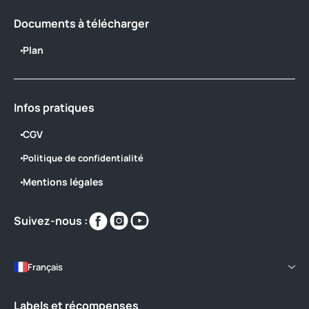
Documents à télécharger
Plan
Infos pratiques
CGV
Politique de confidentialité
Mentions légales
Retrouvez-
Retrouvez-
Retrouvez-
Suivez-nous :
nous
nous
nous
sur
sur
sur
https://www.facebook.com/domainesain
https://www.instagram.com/domain
https://www.youtube.com/@yel
Français
Labels et récompenses